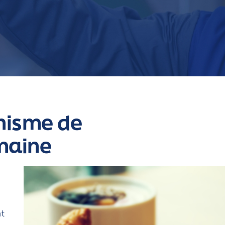
nisme de
umaine
.
nt