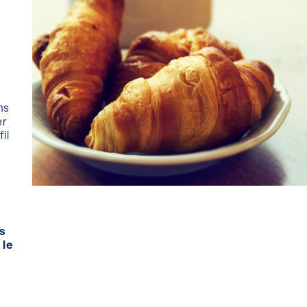
n
ns
er
il
s
 le