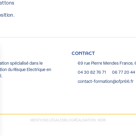
mettons
sition.
CONTACT
ion spécialisé dans le
69 rue Pierre Mendes France, 
ion du Risque Electrique en
04 30 82 76 71
06 77 20 44
l.
contact-formation@ofpr66.fr
MENTIONS LÉGALES
BLOG
RÉALISATION : KORI