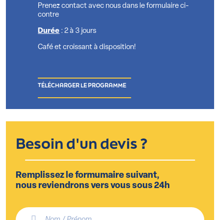
Prenez contact avec nous dans le formulaire ci-
contre
Durée
: 2 à 3 jours
Café et croissant à disposition!
TÉLÉCHARGER LE PROGRAMME
Besoin d'un devis ?
Remplissez le formumaire suivant,
nous reviendrons vers vous sous 24h