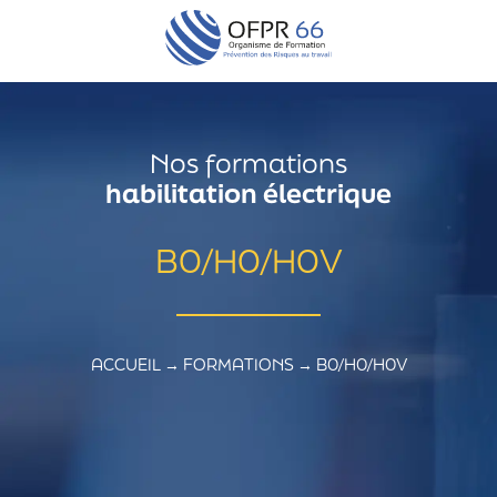
Nos formations
habilitation électrique
B0/H0/H0V
ACCUEIL
→
FORMATIONS
→
B0/H0/H0V